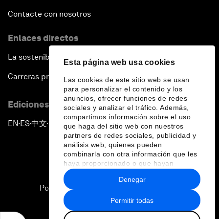
Contacte con nosotros
Enlaces directos
La sostenibilidad en el Foro
Esta página web usa cookies
Carreras profesionales
Las cookies de este sitio web se usan
para personalizar el contenido y los
anuncios, ofrecer funciones de redes
Ediciones en otros idiomas
sociales y analizar el tráfico. Además,
compartimos información sobre el uso
EN
ES
中文
日本語
▪
▪
▪
que haga del sitio web con nuestros
partners de redes sociales, publicidad y
análisis web, quienes pueden
combinarla con otra información que les
haya proporcionado o que hayan
recopilado a partir del uso que haya
Denegar
hecho de sus servicios.
Política de privacidad y normas de uso
Permitir todas
Sitemap