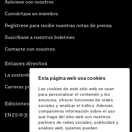
Asóciese con nosotros
Conviértase en miembro
Regístrese para recibir nuestras notas de prensa
Suscríbase a nuestros boletines
Contacte con nosotros
Enlaces directos
La sostenibilidad en el Foro
Esta página web usa cookies
Carreras profesionales
Las cookies de este sitio web se usan
para personalizar el contenido y los
anuncios, ofrecer funciones de redes
Ediciones en otros idiomas
sociales y analizar el tráfico. Además,
compartimos información sobre el uso
EN
ES
中文
日本語
▪
▪
▪
que haga del sitio web con nuestros
partners de redes sociales, publicidad y
análisis web, quienes pueden