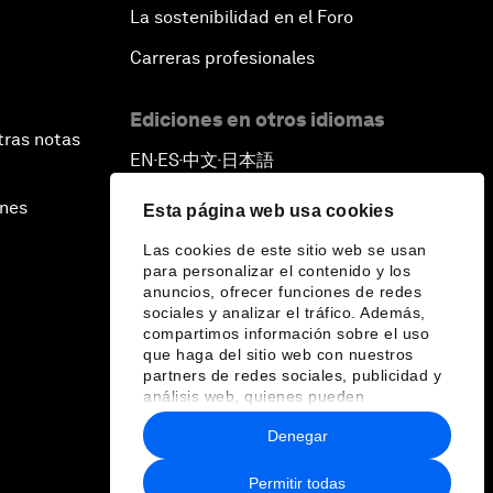
La sostenibilidad en el Foro
Carreras profesionales
Ediciones en otros idiomas
tras notas
EN
ES
中文
日本語
▪
▪
▪
ines
Esta página web usa cookies
Las cookies de este sitio web se usan
para personalizar el contenido y los
anuncios, ofrecer funciones de redes
sociales y analizar el tráfico. Además,
compartimos información sobre el uso
que haga del sitio web con nuestros
partners de redes sociales, publicidad y
análisis web, quienes pueden
combinarla con otra información que les
Denegar
haya proporcionado o que hayan
recopilado a partir del uso que haya
hecho de sus servicios.
Permitir todas