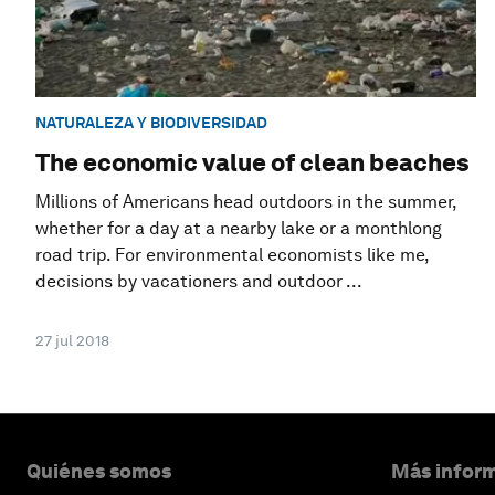
NATURALEZA Y BIODIVERSIDAD
The economic value of clean beaches
Millions of Americans head outdoors in the summer,
whether for a day at a nearby lake or a monthlong
road trip. For environmental economists like me,
decisions by vacationers and outdoor ...
27 jul 2018
Quiénes somos
Más inform