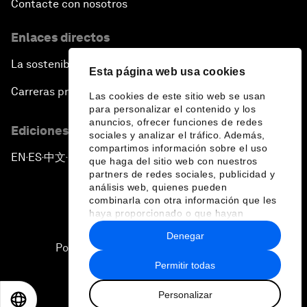
Contacte con nosotros
Enlaces directos
La sostenibilidad en el Foro
Esta página web usa cookies
Carreras profesionales
Las cookies de este sitio web se usan
para personalizar el contenido y los
anuncios, ofrecer funciones de redes
Ediciones en otros idiomas
sociales y analizar el tráfico. Además,
compartimos información sobre el uso
EN
ES
中文
日本語
▪
▪
▪
que haga del sitio web con nuestros
partners de redes sociales, publicidad y
análisis web, quienes pueden
combinarla con otra información que les
haya proporcionado o que hayan
recopilado a partir del uso que haya
Denegar
hecho de sus servicios.
Política de privacidad y normas de uso
Permitir todas
Sitemap
Personalizar
©
2026
Foro Económico Mundial
EN
ES
中文
日本語