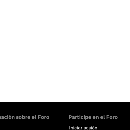
ación sobre el Foro
Participe en el Foro
Iniciar sesión