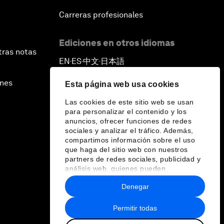
Carreras profesionales
Ediciones en otros idiomas
tras notas
EN
ES
中文
日本語
▪
▪
▪
ines
Esta página web usa cookies
Las cookies de este sitio web se usan
para personalizar el contenido y los
anuncios, ofrecer funciones de redes
sociales y analizar el tráfico. Además,
compartimos información sobre el uso
que haga del sitio web con nuestros
partners de redes sociales, publicidad y
análisis web, quienes pueden
combinarla con otra información que les
Denegar
haya proporcionado o que hayan
recopilado a partir del uso que haya
hecho de sus servicios.
Permitir todas