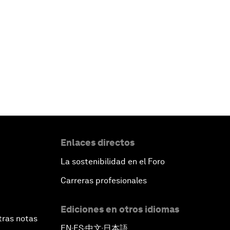
Enlaces directos
La sostenibilidad en el Foro
Carreras profesionales
Ediciones en otros idiomas
tras notas
EN
ES
中文
日本語
▪
▪
▪