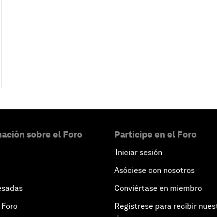
ación sobre el Foro
Participe en el Foro
Iniciar sesión
Asóciese con nosotros
esadas
Conviértase en miembro
 Foro
Regístrese para recibir nues