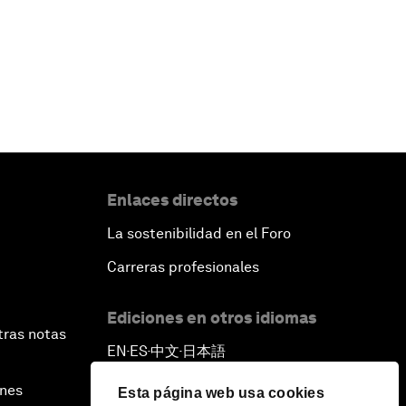
Enlaces directos
La sostenibilidad en el Foro
Carreras profesionales
Ediciones en otros idiomas
tras notas
EN
ES
中文
日本語
▪
▪
▪
ines
Esta página web usa cookies