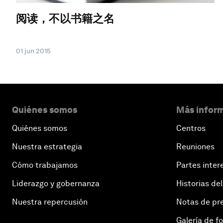
阅读，不以书籍之名
01 jun 2015
Quiénes somos
Más inform
Quiénes somos
Centros
Nuestra estrategia
Reuniones
Cómo trabajamos
Partes inter
Liderazgo y gobernanza
Historias del
Nuestra repercusión
Notas de pr
Galería de f