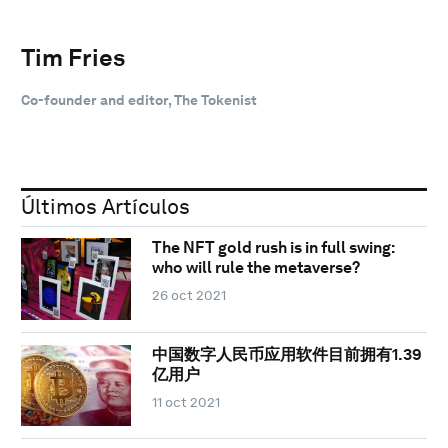
Tim Fries
Co-founder and editor, The Tokenist
Últimos Artículos
The NFT gold rush is in full swing:
who will rule the metaverse?
26 oct 2021
中国数字人民币应用软件目前拥有1.39
亿用户
11 oct 2021