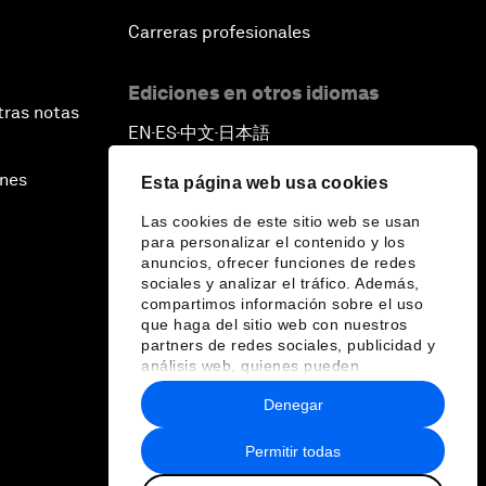
Carreras profesionales
Ediciones en otros idiomas
tras notas
EN
ES
中文
日本語
▪
▪
▪
ines
Esta página web usa cookies
Las cookies de este sitio web se usan
para personalizar el contenido y los
anuncios, ofrecer funciones de redes
sociales y analizar el tráfico. Además,
compartimos información sobre el uso
que haga del sitio web con nuestros
partners de redes sociales, publicidad y
análisis web, quienes pueden
combinarla con otra información que les
Denegar
haya proporcionado o que hayan
recopilado a partir del uso que haya
hecho de sus servicios.
Permitir todas