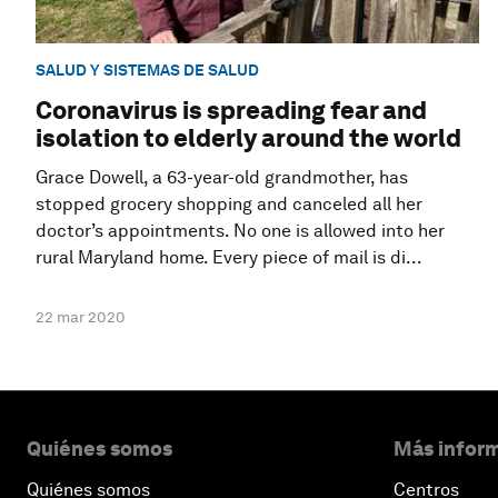
SALUD Y SISTEMAS DE SALUD
Coronavirus is spreading fear and
isolation to elderly around the world
Grace Dowell, a 63-year-old grandmother, has
stopped grocery shopping and canceled all her
doctor’s appointments. No one is allowed into her
rural Maryland home. Every piece of mail is di...
22 mar 2020
Quiénes somos
Más inform
Quiénes somos
Centros