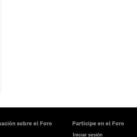
ación sobre el Foro
Participe en el Foro
Iniciar sesión