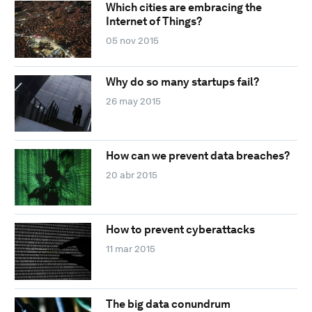
Which cities are embracing the
Internet of Things?
05 nov 2015
Why do so many startups fail?
26 may 2015
How can we prevent data breaches?
20 abr 2015
How to prevent cyberattacks
11 mar 2015
The big data conundrum