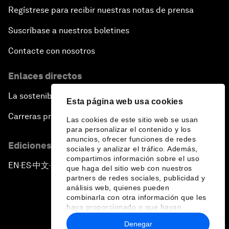
Regístrese para recibir nuestras notas de prensa
Suscríbase a nuestros boletines
Contacte con nosotros
Enlaces directos
La sostenibilidad en el Foro
Esta página web usa cookies
Carreras profesionales
Las cookies de este sitio web se usan
para personalizar el contenido y los
anuncios, ofrecer funciones de redes
Ediciones en otros idiomas
sociales y analizar el tráfico. Además,
compartimos información sobre el uso
EN
ES
中文
日本語
▪
▪
▪
que haga del sitio web con nuestros
partners de redes sociales, publicidad y
análisis web, quienes pueden
combinarla con otra información que les
haya proporcionado o que hayan
recopilado a partir del uso que haya
Denegar
hecho de sus servicios.