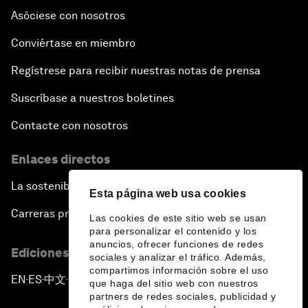
Asóciese con nosotros
Conviértase en miembro
Regístrese para recibir nuestras notas de prensa
Suscríbase a nuestros boletines
Contacte con nosotros
Enlaces directos
La sostenibilidad en el Foro
Esta página web usa cookies
Carreras profesionales
Las cookies de este sitio web se usan
para personalizar el contenido y los
anuncios, ofrecer funciones de redes
Ediciones en otros idiomas
sociales y analizar el tráfico. Además,
compartimos información sobre el uso
EN
ES
中文
日本語
▪
▪
▪
que haga del sitio web con nuestros
partners de redes sociales, publicidad y