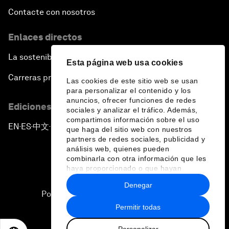
Contacte con nosotros
Enlaces directos
La sostenibilidad en el Foro
Esta página web usa cookies
Carreras profesionales
Las cookies de este sitio web se usan
para personalizar el contenido y los
anuncios, ofrecer funciones de redes
Ediciones en otros idiomas
sociales y analizar el tráfico. Además,
compartimos información sobre el uso
EN
ES
中文
日本語
▪
▪
▪
que haga del sitio web con nuestros
partners de redes sociales, publicidad y
análisis web, quienes pueden
combinarla con otra información que les
haya proporcionado o que hayan
recopilado a partir del uso que haya
Denegar
hecho de sus servicios.
Política de privacidad y normas de uso
Permitir todas
Sitemap
Personalizar