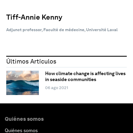
Tiff-Annie Kenny
Adjunct professor, Faculté de médecine, Université Laval
Últimos Artículos
How climate change is affecting lives
in seaside communities
06 ago 2021
Quiénes somos
Quiénes somos