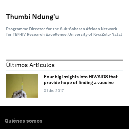
Thumbi Ndung'u
Programme Director for the Sub-Saharan African Network
for TB/HIV Research Excellence, University of KwaZulu-Natal
Últimos Artículos
Four big insights into HIV/AIDS that
provide hope of finding a vaccine
01 dic 2017
Quiénes somos