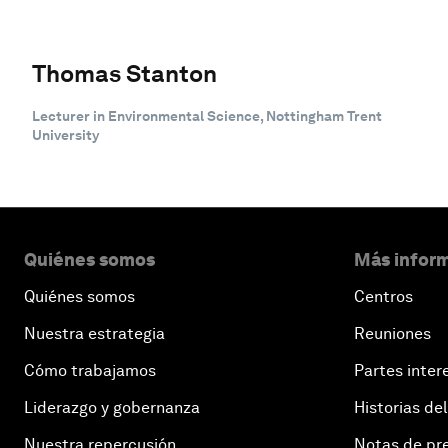
Thomas Stanton
Lecturer in Environmental Science, Nottingham Trent
University
Quiénes somos
Más inform
Quiénes somos
Centros
Nuestra estrategia
Reuniones
Cómo trabajamos
Partes inter
Liderazgo y gobernanza
Historias del
Nuestra repercusión
Notas de pr