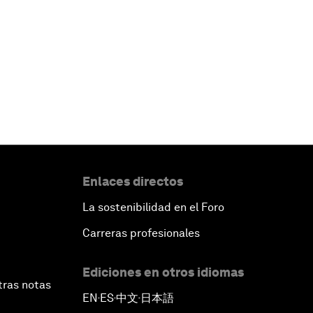
Enlaces directos
La sostenibilidad en el Foro
Carreras profesionales
Ediciones en otros idiomas
tras notas
EN
ES
中文
日本語
▪
▪
▪