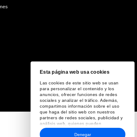
ines
Esta página web usa cookies
Las cookies de este sitio web se usan
para personalizar el contenido y los
anuncios, ofrecer funciones de redes
sociales y analizar el tráfico. Además,
compartimos información sobre el uso
que haga del sitio web con nuestros
partners de redes sociales, publicidad y
análisis web, quienes pueden
combinarla con otra información que les
Denegar
haya proporcionado o que hayan