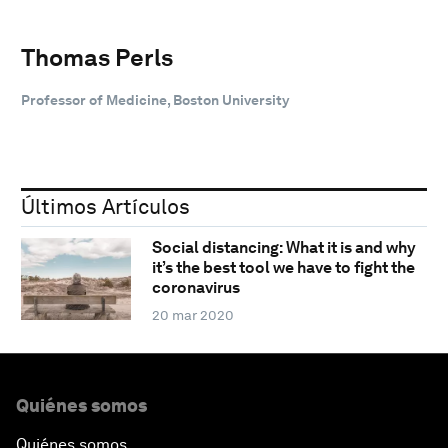
Thomas Perls
Professor of Medicine, Boston University
Últimos Artículos
Social distancing: What it is and why
it’s the best tool we have to fight the
coronavirus
20 mar 2020
Quiénes somos
Quiénes somos