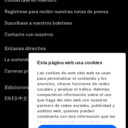
Conviértase en miembro
Regístrese para recibir nuestras notas de prensa
Suscríbase a nuestros boletines
Contacte con nosotros
Enlaces directos
La sostenibilidad en el Foro
Esta página web usa cookies
Carreras profesionales
Las cookies de este sitio web se usan
para personalizar el contenido y los
anuncios, ofrecer funciones de redes
Ediciones en otros idiomas
sociales y analizar el tráfico. Además,
compartimos información sobre el uso
EN
ES
中文
日本語
▪
▪
▪
que haga del sitio web con nuestros
partners de redes sociales, publicidad y
análisis web, quienes pueden
combinarla con otra información que les
haya proporcionado o que hayan
recopilado a partir del uso que haya