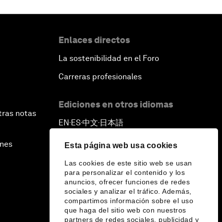
Enlaces directos
La sostenibilidad en el Foro
Carreras profesionales
Ediciones en otros idiomas
tras notas
EN
ES
中文
日本語
▪
▪
▪
ines
Esta página web usa cookies
Las cookies de este sitio web se usan
para personalizar el contenido y los
anuncios, ofrecer funciones de redes
sociales y analizar el tráfico. Además,
compartimos información sobre el uso
que haga del sitio web con nuestros
partners de redes sociales, publicidad y