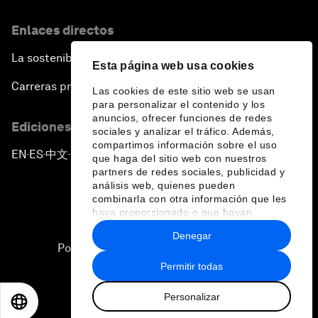
Enlaces directos
La sostenibilidad en el Foro
Esta página web usa cookies
Carreras profesionales
Las cookies de este sitio web se usan
para personalizar el contenido y los
anuncios, ofrecer funciones de redes
Ediciones en otros idiomas
sociales y analizar el tráfico. Además,
compartimos información sobre el uso
EN
ES
中文
日本語
▪
▪
▪
que haga del sitio web con nuestros
partners de redes sociales, publicidad y
análisis web, quienes pueden
combinarla con otra información que les
haya proporcionado o que hayan
recopilado a partir del uso que haya
Denegar
hecho de sus servicios.
Política de privacidad y normas de uso
Permitir todas
Sitemap
Personalizar
©
2026
Foro Económico Mundial
EN
ES
中文
日本語