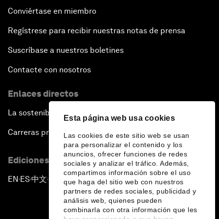
Conviértase en miembro
Regístrese para recibir nuestras notas de prensa
Suscríbase a nuestros boletines
Contacte con nosotros
Enlaces directos
La sostenibilidad en el Foro
Esta página web usa cookies
Carreras profesionales
Las cookies de este sitio web se usan
para personalizar el contenido y los
anuncios, ofrecer funciones de redes
Ediciones en otros idiomas
sociales y analizar el tráfico. Además,
compartimos información sobre el uso
EN
ES
中文
日本語
▪
▪
▪
que haga del sitio web con nuestros
partners de redes sociales, publicidad y
análisis web, quienes pueden
combinarla con otra información que les