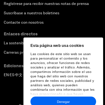
Regístrese para recibir nuestras notas de prensa
Suscríbase a nuestros boletines
Contacte con nosotros
Enlaces directos
La sostenibilidad en el Foro
Esta página web usa cookies
Carreras profesionales
Las cookies de este sitio web se usan
para personalizar el contenido y los
anuncios, ofrecer funciones de redes
Ediciones en otros idiomas
sociales y analizar el tráfico. Además,
compartimos información sobre el uso
EN
ES
中文
日本語
▪
▪
▪
que haga del sitio web con nuestros
partners de redes sociales, publicidad y
análisis web, quienes pueden
combinarla con otra información que les
haya proporcionado o que hayan
recopilado a partir del uso que haya
Denegar
hecho de sus servicios.