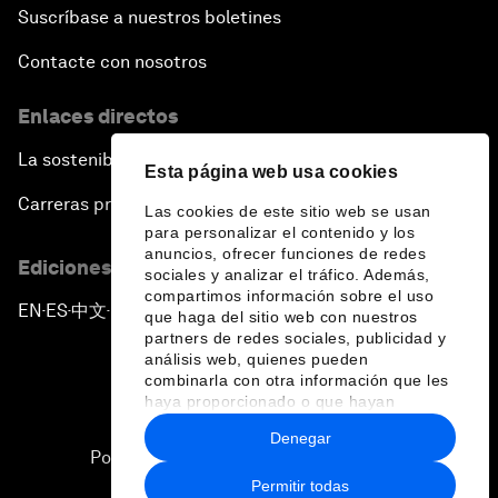
Suscríbase a nuestros boletines
Contacte con nosotros
Enlaces directos
La sostenibilidad en el Foro
Esta página web usa cookies
Carreras profesionales
Las cookies de este sitio web se usan
para personalizar el contenido y los
anuncios, ofrecer funciones de redes
Ediciones en otros idiomas
sociales y analizar el tráfico. Además,
compartimos información sobre el uso
EN
ES
中文
日本語
▪
▪
▪
que haga del sitio web con nuestros
partners de redes sociales, publicidad y
análisis web, quienes pueden
combinarla con otra información que les
haya proporcionado o que hayan
recopilado a partir del uso que haya
Denegar
hecho de sus servicios.
Política de privacidad y normas de uso
Permitir todas