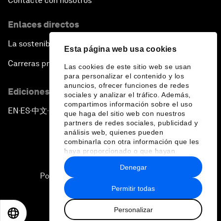
Contacte con nosotros
Enlaces directos
La sostenibilidad en el Foro
Esta página web usa cookies
Carreras profesionales
Las cookies de este sitio web se usan
para personalizar el contenido y los
anuncios, ofrecer funciones de redes
Ediciones en otros idiomas
sociales y analizar el tráfico. Además,
compartimos información sobre el uso
EN
ES
中文
日本語
▪
▪
▪
que haga del sitio web con nuestros
partners de redes sociales, publicidad y
análisis web, quienes pueden
combinarla con otra información que les
haya proporcionado o que hayan
recopilado a partir del uso que haya
Denegar
hecho de sus servicios.
Política de privacidad y normas de uso
Permitir todas
Sitemap
Personalizar
©
2026
Foro Económico Mundial
EN
ES
中文
日本語