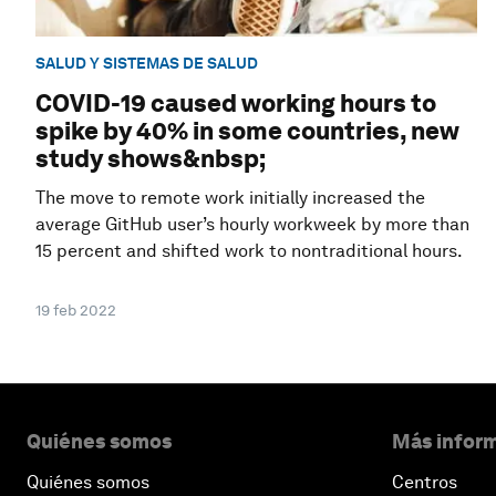
SALUD Y SISTEMAS DE SALUD
COVID-19 caused working hours to
spike by 40% in some countries, new
study shows&nbsp;
The move to remote work initially increased the
average GitHub user’s hourly workweek by more than
15 percent and shifted work to nontraditional hours.
19 feb 2022
Quiénes somos
Más inform
Quiénes somos
Centros