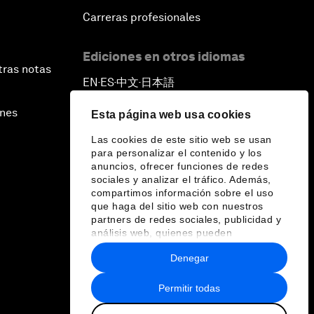
Carreras profesionales
Ediciones en otros idiomas
tras notas
EN
ES
中文
日本語
▪
▪
▪
ines
Esta página web usa cookies
Las cookies de este sitio web se usan
para personalizar el contenido y los
anuncios, ofrecer funciones de redes
sociales y analizar el tráfico. Además,
compartimos información sobre el uso
que haga del sitio web con nuestros
partners de redes sociales, publicidad y
análisis web, quienes pueden
combinarla con otra información que les
Denegar
haya proporcionado o que hayan
recopilado a partir del uso que haya
hecho de sus servicios.
Permitir todas