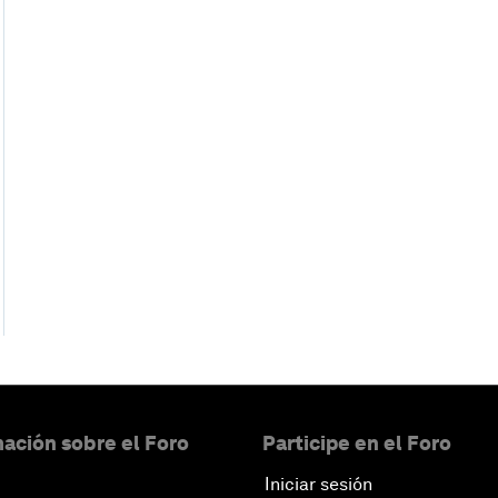
ación sobre el Foro
Participe en el Foro
Iniciar sesión