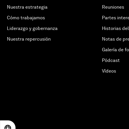
Nuestra estrategia
Reuniones
Cómo trabajamos
Partes inter
Liderazgo y gobernanza
Historias del
Nuestra repercusión
Notas de pr
Galería de f
Pódcast
Vídeos
EN
ES
中文
日本語