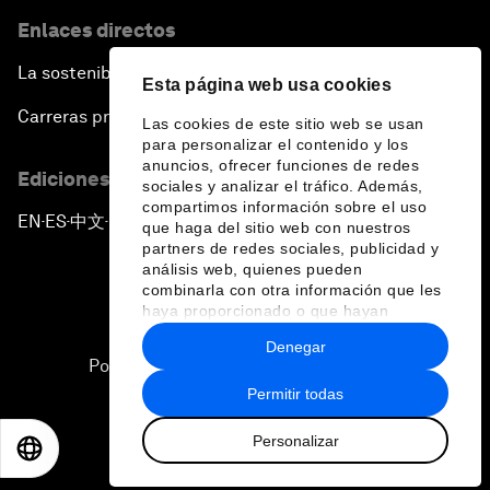
Enlaces directos
La sostenibilidad en el Foro
Esta página web usa cookies
Carreras profesionales
Las cookies de este sitio web se usan
para personalizar el contenido y los
anuncios, ofrecer funciones de redes
Ediciones en otros idiomas
sociales y analizar el tráfico. Además,
compartimos información sobre el uso
EN
ES
中文
日本語
▪
▪
▪
que haga del sitio web con nuestros
partners de redes sociales, publicidad y
análisis web, quienes pueden
combinarla con otra información que les
haya proporcionado o que hayan
recopilado a partir del uso que haya
Denegar
hecho de sus servicios.
Política de privacidad y normas de uso
Permitir todas
Sitemap
Personalizar
©
2026
Foro Económico Mundial
EN
ES
中文
日本語