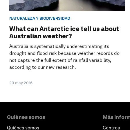
NATURALEZA Y BIODIVERSIDAD
What can Antarctic ice tell us about
Australian weather?
Australia is systematically underestimating its
drought and flood risk because weather records do
not capture the full extent of rainfall variability,
according to our new research.
20 may 2016
Quiénes somos
Más inform
Quiénes somos
Centros