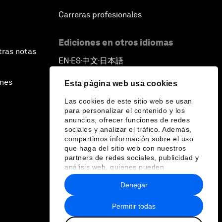
Carreras profesionales
Ediciones en otros idiomas
tras notas
EN
ES
中文
日本語
▪
▪
▪
ines
Esta página web usa cookies
Las cookies de este sitio web se usan
para personalizar el contenido y los
anuncios, ofrecer funciones de redes
sociales y analizar el tráfico. Además,
compartimos información sobre el uso
que haga del sitio web con nuestros
partners de redes sociales, publicidad y
análisis web, quienes pueden
combinarla con otra información que les
Denegar
haya proporcionado o que hayan
recopilado a partir del uso que haya
hecho de sus servicios.
Permitir todas