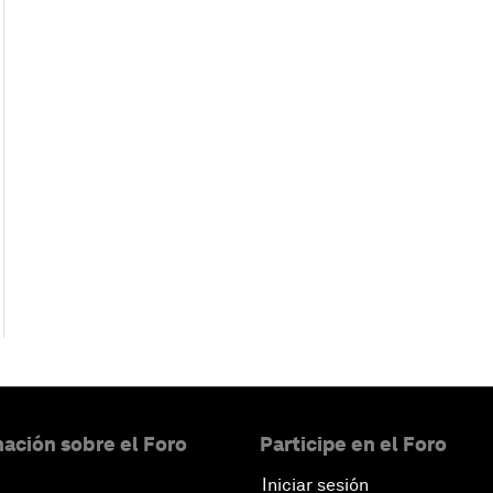
ación sobre el Foro
Participe en el Foro
Iniciar sesión