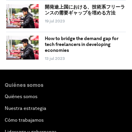
開発途上国における、技術系フリーラ
ンスの需要ギャップを埋める方法
19 jul 2023
How to bridge the demand gap for
tech freelancers in developing
economies
13 jul 2023
Quiénes somos
Quiénes somos
Nuestra estrategia
Cómo trabajamos
Liderazgo y gobernanza