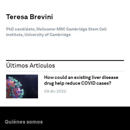
Teresa Brevini
PhD candidate, Wellcome-MRC Cambridge Stem Cell
Institute, University of Cambridge
Últimos Artículos
How could an existing liver disease
drug help reduce COVID cases?
09 dic 2022
Quiénes somos