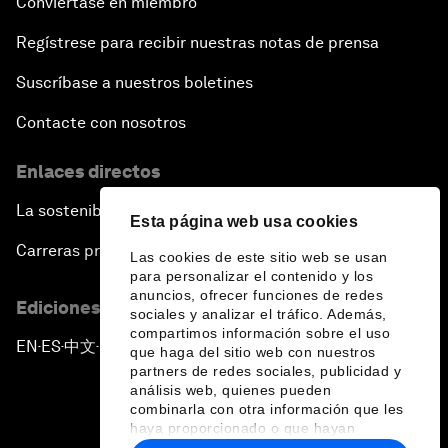
Conviértase en miembro
Regístrese para recibir nuestras notas de prensa
Suscríbase a nuestros boletines
Contacte con nosotros
Enlaces directos
La sostenibilidad en el Foro
Esta página web usa cookies
Carreras profesionales
Las cookies de este sitio web se usan
para personalizar el contenido y los
anuncios, ofrecer funciones de redes
Ediciones en otros idiomas
sociales y analizar el tráfico. Además,
compartimos información sobre el uso
EN
ES
中文
日本語
▪
▪
▪
que haga del sitio web con nuestros
partners de redes sociales, publicidad y
análisis web, quienes pueden
combinarla con otra información que les
haya proporcionado o que hayan
recopilado a partir del uso que haya