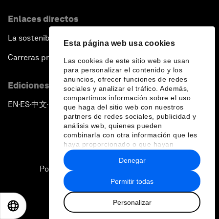
Enlaces directos
La sostenibilidad en el Foro
Esta página web usa cookies
Carreras profesionales
Las cookies de este sitio web se usan
para personalizar el contenido y los
anuncios, ofrecer funciones de redes
Ediciones en otros idiomas
sociales y analizar el tráfico. Además,
compartimos información sobre el uso
EN
ES
中文
日本語
▪
▪
▪
que haga del sitio web con nuestros
partners de redes sociales, publicidad y
análisis web, quienes pueden
combinarla con otra información que les
haya proporcionado o que hayan
recopilado a partir del uso que haya
Denegar
hecho de sus servicios.
Política de privacidad y normas de uso
Permitir todas
Sitemap
Personalizar
©
2026
Foro Económico Mundial
EN
ES
中文
日本語