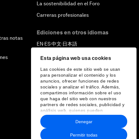
La sostenibilidad en el Foro
Carreras profesionales
Ediciones en otros idiomas
tras notas
EN
ES
中文
日本語
▪
▪
▪
ines
Esta página web usa cookies
Las cookies de este sitio web se usan
para personalizar el contenido y los
anuncios, ofrecer funciones de redes
sociales y analizar el tráfico. Además,
compartimos información sobre el uso
que haga del sitio web con nuestros
partners de redes sociales, publicidad y
análisis web, quienes pueden
combinarla con otra información que les
Denegar
haya proporcionado o que hayan
recopilado a partir del uso que haya
hecho de sus servicios.
Permitir todas