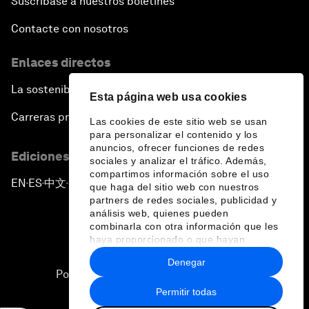
Suscríbase a nuestros boletines
Contacte con nosotros
Enlaces directos
La sostenibilidad en el Foro
Esta página web usa cookies
Carreras profesionales
Las cookies de este sitio web se usan
para personalizar el contenido y los
anuncios, ofrecer funciones de redes
Ediciones en otros idiomas
sociales y analizar el tráfico. Además,
compartimos información sobre el uso
EN
ES
中文
日本語
▪
▪
▪
que haga del sitio web con nuestros
partners de redes sociales, publicidad y
análisis web, quienes pueden
combinarla con otra información que les
haya proporcionado o que hayan
recopilado a partir del uso que haya
Denegar
hecho de sus servicios.
Política de privacidad y normas de uso
Permitir todas
Sitemap