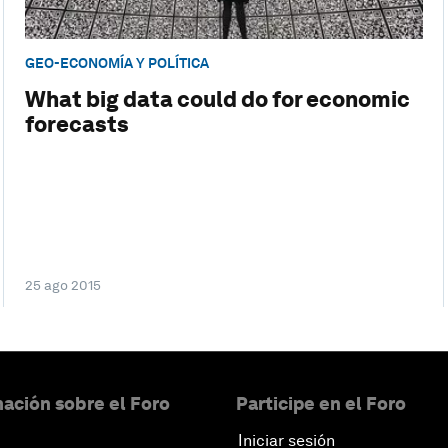
GEO-ECONOMÍA Y POLÍTICA
What big data could do for economic
forecasts
25 ago 2015
ación sobre el Foro
Participe en el Foro
Iniciar sesión