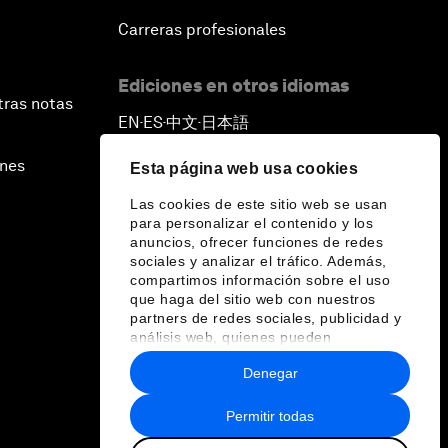
Carreras profesionales
Ediciones en otros idiomas
tras notas
EN
ES
中文
日本語
▪
▪
▪
ines
Esta página web usa cookies
Las cookies de este sitio web se usan
para personalizar el contenido y los
anuncios, ofrecer funciones de redes
sociales y analizar el tráfico. Además,
compartimos información sobre el uso
que haga del sitio web con nuestros
partners de redes sociales, publicidad y
análisis web, quienes pueden
combinarla con otra información que les
Denegar
haya proporcionado o que hayan
recopilado a partir del uso que haya
hecho de sus servicios.
Permitir todas