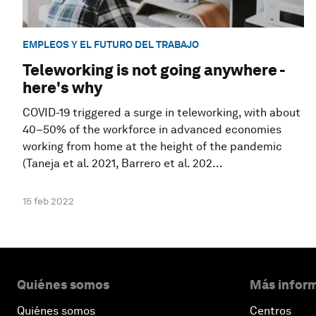
EMPLEOS Y EL FUTURO DEL TRABAJO
Teleworking is not going anywhere -
here's why
COVID-19 triggered a surge in teleworking, with about
40–50% of the workforce in advanced economies
working from home at the height of the pandemic
(Taneja et al. 2021, Barrero et al. 202...
15 feb 2022
Quiénes somos
Más inform
Quiénes somos
Centros