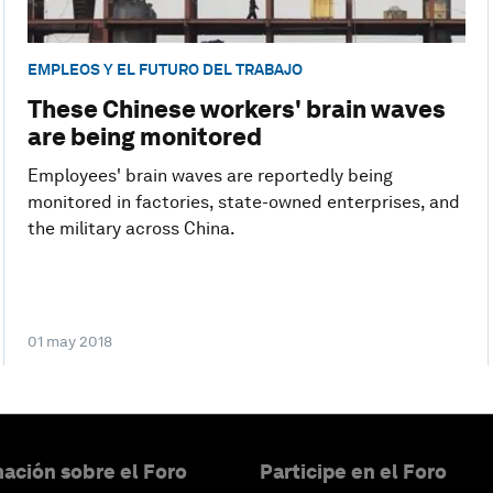
EMPLEOS Y EL FUTURO DEL TRABAJO
These Chinese workers' brain waves
are being monitored
Employees' brain waves are reportedly being
monitored in factories, state-owned enterprises, and
the military across China.
01 may 2018
ación sobre el Foro
Participe en el Foro