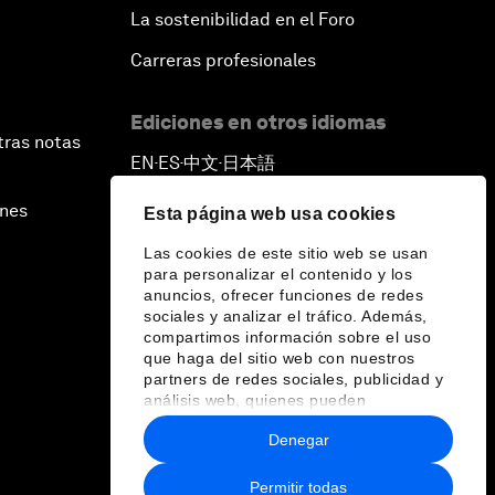
La sostenibilidad en el Foro
Carreras profesionales
Ediciones en otros idiomas
tras notas
EN
ES
中文
日本語
▪
▪
▪
ines
Esta página web usa cookies
Las cookies de este sitio web se usan
para personalizar el contenido y los
anuncios, ofrecer funciones de redes
sociales y analizar el tráfico. Además,
compartimos información sobre el uso
que haga del sitio web con nuestros
partners de redes sociales, publicidad y
análisis web, quienes pueden
combinarla con otra información que les
Denegar
haya proporcionado o que hayan
recopilado a partir del uso que haya
hecho de sus servicios.
Permitir todas