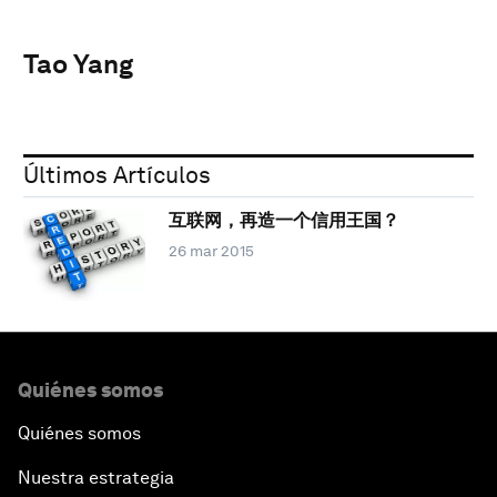
Tao Yang
Últimos Artículos
互联网，再造一个信用王国？
26 mar 2015
Quiénes somos
Quiénes somos
Nuestra estrategia