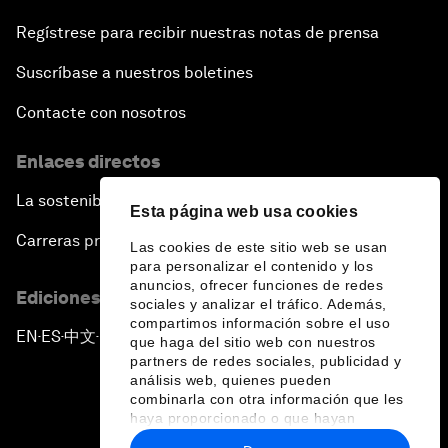
Regístrese para recibir nuestras notas de prensa
Suscríbase a nuestros boletines
Contacte con nosotros
Enlaces directos
La sostenibilidad en el Foro
Esta página web usa cookies
Carreras profesionales
Las cookies de este sitio web se usan
para personalizar el contenido y los
anuncios, ofrecer funciones de redes
Ediciones en otros idiomas
sociales y analizar el tráfico. Además,
compartimos información sobre el uso
EN
ES
中文
日本語
▪
▪
▪
que haga del sitio web con nuestros
partners de redes sociales, publicidad y
análisis web, quienes pueden
combinarla con otra información que les
haya proporcionado o que hayan
recopilado a partir del uso que haya