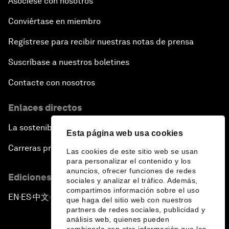
Asóciese con nosotros
Conviértase en miembro
Regístrese para recibir nuestras notas de prensa
Suscríbase a nuestros boletines
Contacte con nosotros
Enlaces directos
La sostenibilidad en el Foro
Esta página web usa cookies
Carreras profesionales
Las cookies de este sitio web se usan
para personalizar el contenido y los
anuncios, ofrecer funciones de redes
Ediciones en otros idiomas
sociales y analizar el tráfico. Además,
compartimos información sobre el uso
EN
ES
中文
日本語
▪
▪
▪
que haga del sitio web con nuestros
partners de redes sociales, publicidad y
análisis web, quienes pueden