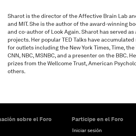
Sharot is the director of the Affective Brain Lab a
and MIT. She is the author of the award-winning b
and co-author of Look Again. Sharot has served as
projects. Her popular TED Talks have accumulated m
for outlets including the New York Times, Time, th
CNN, NBC, MSNBC, and a presenter on the BBC. Her
prizes from the Wellcome Trust, American Psycholog
others.
ación sobre el Foro
Participe en el Foro
Iniciar sesión