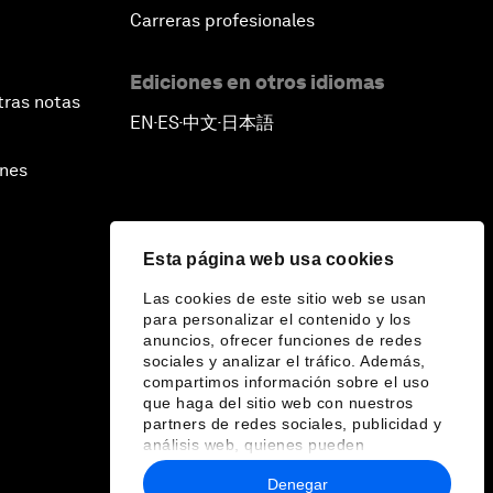
Carreras profesionales
Ediciones en otros idiomas
tras notas
EN
ES
中文
日本語
▪
▪
▪
ines
Esta página web usa cookies
Las cookies de este sitio web se usan
para personalizar el contenido y los
anuncios, ofrecer funciones de redes
sociales y analizar el tráfico. Además,
compartimos información sobre el uso
que haga del sitio web con nuestros
partners de redes sociales, publicidad y
análisis web, quienes pueden
combinarla con otra información que les
Denegar
haya proporcionado o que hayan