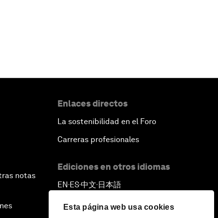
Enlaces directos
La sostenibilidad en el Foro
Carreras profesionales
Ediciones en otros idiomas
tras notas
EN
ES
中文
日本語
▪
▪
▪
ines
Esta página web usa cookies