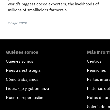
world’s biggest cocoa exporters, the livelihoods of
millions of smallholder farmers a...
27 ago 2020
Quiénes somos
Más inform
Quiénes somos
Centros
Nuestra estrategia
Reuniones
Cómo trabajamos
Partes inter
Liderazgo y gobernanza
Historias del
Nuestra repercusión
Notas de pr
Galería de f