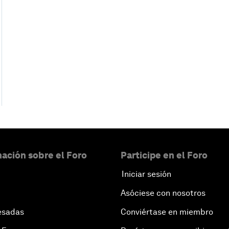
ación sobre el Foro
Participe en el Foro
Iniciar sesión
Asóciese con nosotros
esadas
Conviértase en miembro