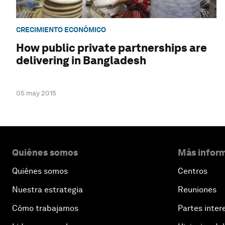
CRECIMIENTO ECONÓMICO
How public private partnerships are
delivering in Bangladesh
05 may 2015
Quiénes somos
Más inform
Quiénes somos
Centros
Nuestra estrategia
Reuniones
Cómo trabajamos
Partes inter