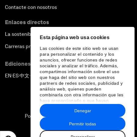
Contacte con nosotros
Enlaces directos
La sostenibilidad en el Foro
Esta página web usa cookies
Carreras profesionales
Las cookies de este sitio web se usan
para personalizar el contenido y los
anuncios, ofrecer funciones de redes
Ediciones en otros idiomas
sociales y analizar el tráfico. Además,
compartimos información sobre el uso
EN
ES
中文
日本語
▪
▪
▪
que haga del sitio web con nuestros
partners de redes sociales, publicidad y
análisis web, quienes pueden
combinarla con otra información que les
haya proporcionado o que hayan
recopilado a partir del uso que haya
Denegar
hecho de sus servicios.
Política de privacidad y normas de uso
Permitir todas
Sitemap
Personalizar