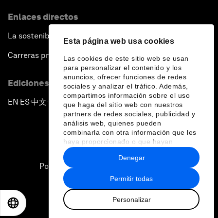
Enlaces directos
La sostenibilidad en el Foro
Esta página web usa cookies
Carreras profesionales
Las cookies de este sitio web se usan
para personalizar el contenido y los
anuncios, ofrecer funciones de redes
Ediciones en otros idiomas
sociales y analizar el tráfico. Además,
compartimos información sobre el uso
EN
ES
中文
日本語
▪
▪
▪
que haga del sitio web con nuestros
partners de redes sociales, publicidad y
análisis web, quienes pueden
combinarla con otra información que les
haya proporcionado o que hayan
recopilado a partir del uso que haya
Denegar
hecho de sus servicios.
Política de privacidad y normas de uso
Permitir todas
Sitemap
Personalizar
©
2026
Foro Económico Mundial
EN
ES
中文
日本語