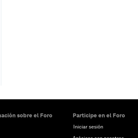
ación sobre el Foro
Participe en el Foro
Iniciar sesión