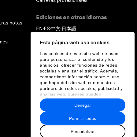
Carreras profesionales
Ediciones en otros idiomas
tras notas
EN
ES
中文
日本語
▪
▪
▪
ines
Esta página web usa cookies
Las cookies de este sitio web se usan
para personalizar el contenido y los
anuncios, ofrecer funciones de redes
sociales y analizar el tráfico. Además,
compartimos información sobre el uso
que haga del sitio web con nuestros
partners de redes sociales, publicidad y
análisis web, quienes pueden
combinarla con otra información que les
Denegar
haya proporcionado o que hayan
recopilado a partir del uso que haya
hecho de sus servicios.
Permitir todas
Personalizar