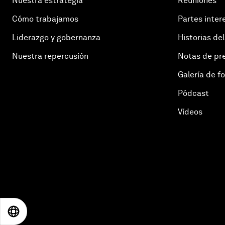
Nuestra estrategia
Reuniones
Cómo trabajamos
Partes inter
Liderazgo y gobernanza
Historias del
Nuestra repercusión
Notas de pr
Galería de f
Pódcast
Vídeos
EN
ES
中文
日本語