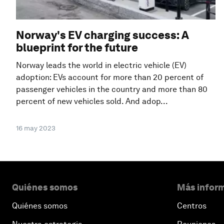
Norway's EV charging success: A
blueprint for the future
Norway leads the world in electric vehicle (EV)
adoption: EVs account for more than 20 percent of
passenger vehicles in the country and more than 80
percent of new vehicles sold. And adop...
16 may 2023
Quiénes somos
Más inform
Quiénes somos
Centros