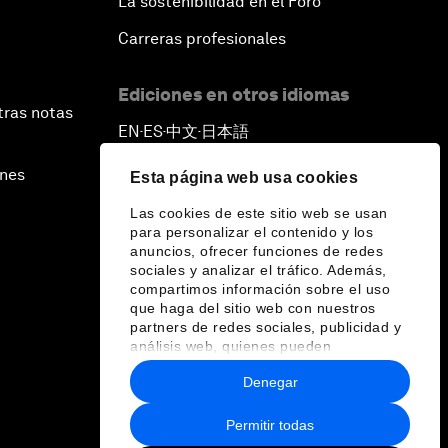
La sostenibilidad en el Foro
Carreras profesionales
Ediciones en otros idiomas
tras notas
EN
ES
中文
日本語
▪
▪
▪
ines
Esta página web usa cookies
Las cookies de este sitio web se usan
para personalizar el contenido y los
anuncios, ofrecer funciones de redes
sociales y analizar el tráfico. Además,
compartimos información sobre el uso
que haga del sitio web con nuestros
partners de redes sociales, publicidad y
análisis web, quienes pueden
combinarla con otra información que les
Denegar
haya proporcionado o que hayan
recopilado a partir del uso que haya
hecho de sus servicios.
Permitir todas