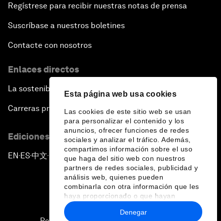
Regístrese para recibir nuestras notas de prensa
Suscríbase a nuestros boletines
Contacte con nosotros
Enlaces directos
La sostenibilidad en el Foro
Esta página web usa cookies
Carreras profesionales
Las cookies de este sitio web se usan
para personalizar el contenido y los
anuncios, ofrecer funciones de redes
Ediciones en otros idiomas
sociales y analizar el tráfico. Además,
compartimos información sobre el uso
EN
ES
中文
日本語
▪
▪
▪
que haga del sitio web con nuestros
partners de redes sociales, publicidad y
análisis web, quienes pueden
combinarla con otra información que les
haya proporcionado o que hayan
recopilado a partir del uso que haya
Denegar
hecho de sus servicios.
Política de privacidad y normas de uso