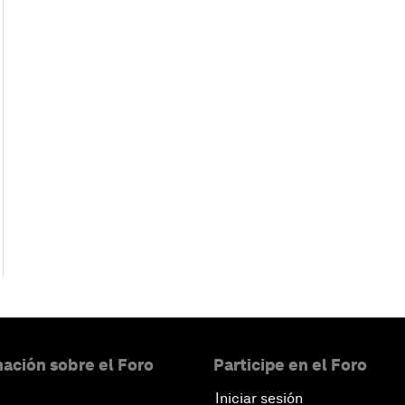
ación sobre el Foro
Participe en el Foro
Iniciar sesión