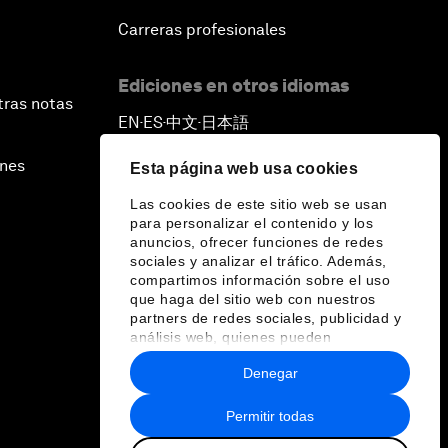
Carreras profesionales
Ediciones en otros idiomas
tras notas
EN
ES
中文
日本語
▪
▪
▪
ines
Esta página web usa cookies
Las cookies de este sitio web se usan
para personalizar el contenido y los
anuncios, ofrecer funciones de redes
sociales y analizar el tráfico. Además,
compartimos información sobre el uso
que haga del sitio web con nuestros
partners de redes sociales, publicidad y
análisis web, quienes pueden
combinarla con otra información que les
Denegar
haya proporcionado o que hayan
recopilado a partir del uso que haya
hecho de sus servicios.
Permitir todas