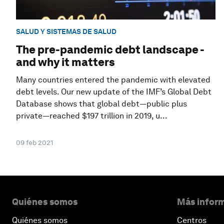
SALUD Y SISTEMAS DE SALUD
The pre-pandemic debt landscape -
and why it matters
Many countries entered the pandemic with elevated
debt levels. Our new update of the IMF’s Global Debt
Database shows that global debt—public plus
private—reached $197 trillion in 2019, u...
09 feb 2021
Quiénes somos
Más inform
Quiénes somos
Centros