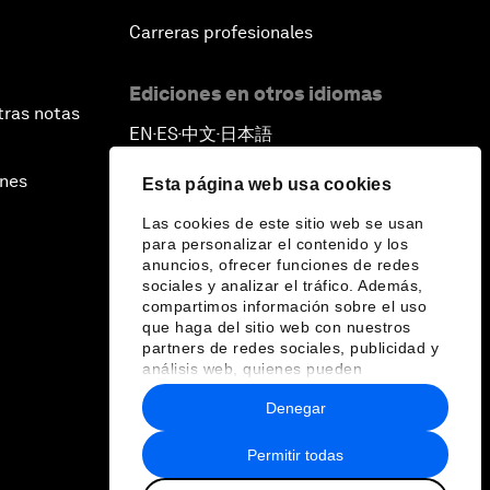
Carreras profesionales
Ediciones en otros idiomas
tras notas
EN
ES
中文
日本語
▪
▪
▪
ines
Esta página web usa cookies
Las cookies de este sitio web se usan
para personalizar el contenido y los
anuncios, ofrecer funciones de redes
sociales y analizar el tráfico. Además,
compartimos información sobre el uso
que haga del sitio web con nuestros
partners de redes sociales, publicidad y
análisis web, quienes pueden
combinarla con otra información que les
Denegar
haya proporcionado o que hayan
recopilado a partir del uso que haya
hecho de sus servicios.
Permitir todas