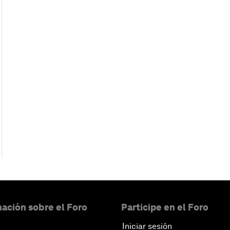
ación sobre el Foro
Participe en el Foro
Iniciar sesión