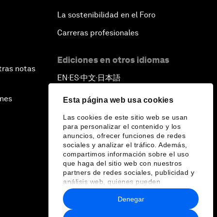
La sostenibilidad en el Foro
Carreras profesionales
Ediciones en otros idiomas
tras notas
EN
ES
中文
日本語
▪
▪
▪
ines
Esta página web usa cookies
Las cookies de este sitio web se usan
para personalizar el contenido y los
anuncios, ofrecer funciones de redes
sociales y analizar el tráfico. Además,
compartimos información sobre el uso
que haga del sitio web con nuestros
partners de redes sociales, publicidad y
análisis web, quienes pueden
combinarla con otra información que les
Denegar
haya proporcionado o que hayan
recopilado a partir del uso que haya