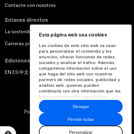
Contacte con nosotros
Enlaces directos
La sostenibilidad en el Foro
Esta página web usa cookies
Carreras profesionales
Las cookies de este sitio web se usan
para personalizar el contenido y los
anuncios, ofrecer funciones de redes
Ediciones en otros idiomas
sociales y analizar el tráfico. Además,
compartimos información sobre el uso
EN
ES
中文
日本語
▪
▪
▪
que haga del sitio web con nuestros
partners de redes sociales, publicidad y
análisis web, quienes pueden
combinarla con otra información que les
haya proporcionado o que hayan
recopilado a partir del uso que haya
Denegar
hecho de sus servicios.
Política de privacidad y normas de uso
Permitir todas
Sitemap
Personalizar
©
2026
Foro Económico Mundial