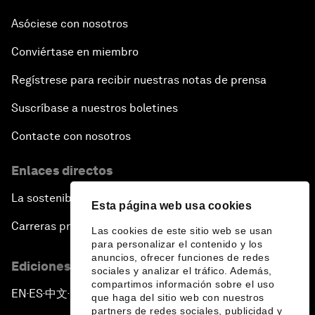
Asóciese con nosotros
Conviértase en miembro
Regístrese para recibir nuestras notas de prensa
Suscríbase a nuestros boletines
Contacte con nosotros
Enlaces directos
La sostenibilidad en el Foro
Esta página web usa cookies
Carreras profesionales
Las cookies de este sitio web se usan
para personalizar el contenido y los
anuncios, ofrecer funciones de redes
Ediciones en otros idiomas
sociales y analizar el tráfico. Además,
compartimos información sobre el uso
EN
ES
中文
日本語
▪
▪
▪
que haga del sitio web con nuestros
partners de redes sociales, publicidad y